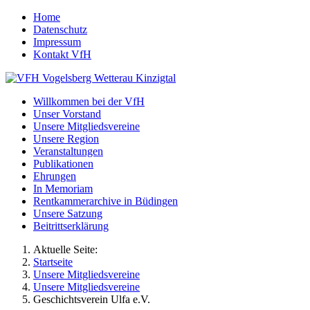
Home
Datenschutz
Impressum
Kontakt VfH
Willkommen bei der VfH
Unser Vorstand
Unsere Mitgliedsvereine
Unsere Region
Veranstaltungen
Publikationen
Ehrungen
In Memoriam
Rentkammerarchive in Büdingen
Unsere Satzung
Beitrittserklärung
Aktuelle Seite:
Startseite
Unsere Mitgliedsvereine
Unsere Mitgliedsvereine
Geschichtsverein Ulfa e.V.