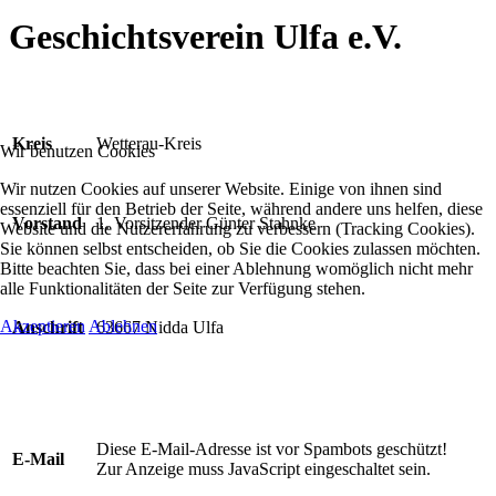
Geschichtsverein Ulfa e.V.
Kreis
Wetterau-Kreis
Wir benutzen Cookies
Wir nutzen Cookies auf unserer Website. Einige von ihnen sind
essenziell für den Betrieb der Seite, während andere uns helfen, diese
Vorstand
1. Vorsitzender Günter Stahnke
Website und die Nutzererfahrung zu verbessern (Tracking Cookies).
Sie können selbst entscheiden, ob Sie die Cookies zulassen möchten.
Bitte beachten Sie, dass bei einer Ablehnung womöglich nicht mehr
alle Funktionalitäten der Seite zur Verfügung stehen.
Akzeptieren
Ablehnen
Anschrift
63667 Nidda Ulfa
Diese E-Mail-Adresse ist vor Spambots geschützt!
E-Mail
Zur Anzeige muss JavaScript eingeschaltet sein.