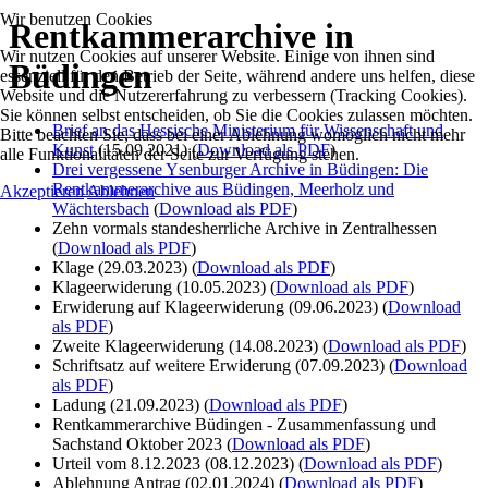
Wir benutzen Cookies
Rentkammerarchive in
Wir nutzen Cookies auf unserer Website. Einige von ihnen sind
Büdingen
essenziell für den Betrieb der Seite, während andere uns helfen, diese
Website und die Nutzererfahrung zu verbessern (Tracking Cookies).
Sie können selbst entscheiden, ob Sie die Cookies zulassen möchten.
Brief an das Hessische Ministerium für Wissenschaft und
Bitte beachten Sie, dass bei einer Ablehnung womöglich nicht mehr
Kunst
(15.09.2021) (
Download als PDF
)
alle Funktionalitäten der Seite zur Verfügung stehen.
Drei vergessene Ysenburger Archive in Büdingen: Die
Rentkammerarchive aus Büdingen, Meerholz und
Akzeptieren
Ablehnen
Wächtersbach
(
Download als PDF
)
Zehn vormals standesherrliche Archive in Zentralhessen
(
Download als PDF
)
Klage (29.03.2023) (
Download als PDF
)
Klageerwiderung (10.05.2023) (
Download als PDF
)
Erwiderung auf Klageerwiderung (09.06.2023) (
Download
als PDF
)
Zweite Klageerwiderung (14.08.2023) (
Download als PDF
)
Schriftsatz auf weitere Erwiderung (07.09.2023) (
Download
als PDF
)
Ladung (21.09.2023) (
Download als PDF
)
Rentkammerarchive Büdingen - Zusammenfassung und
Sachstand Oktober 2023 (
Download als PDF
)
Urteil vom 8.12.2023 (08.12.2023) (
Download als PDF
)
Ablehnung Antrag (02.01.2024) (
Download als PDF
)