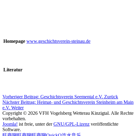
Homepage
www.geschichtsverein-steinau.de
Literatur
Vorheriger Beitrag: Geschichtsverein Seemental e.V.
Zurück
Nächster Beitrag: Heimat- und Geschichtsverein Steinheim am Main
e.V.
Weiter
Copyright © 2026 VFH Vogelsberg Wetterau Kinzigtal. Alle Rechte
vorbehalten.
Joomla!
ist freie, unter der
GNU/GPL-Lizenz
veröffentlichte
Software.
旺商聊
旺商聊
旺商聊
QuickQ
汽水音乐