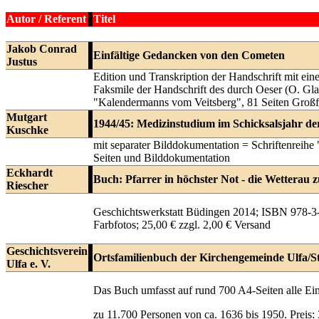
Autor / Referent
Titel
Jakob Conrad
Einfältige Gedancken von den Cometen
Justus
Edition und Transkription der Handschrift mit ein
Faksmile der Handschrift des durch Oeser (O. Gl
"Kalendermanns vom Veitsberg", 81 Seiten Groß
Mutgart
1944/45: Medizinstudium im Schicksalsjahr de
Kuschke
mit separater Bilddokumentation = Schriftenrei
Seiten und Bilddokumentation
Eckhardt
Buch: Pfarrer in höchster Not - die Wetterau z
Riescher
Geschichtswerkstatt Büdingen 2014; ISBN 978-3-
Farbfotos; 25,00 € zzgl. 2,00 € Versand
Geschichtsverein
Ortsfamilienbuch der Kirchengemeinde Ulfa/St
Ulfa e. V.
Das Buch umfasst auf rund 700 A4-Seiten alle Ein
zu 11.700 Personen von ca. 1636 bis 1950. Preis: 