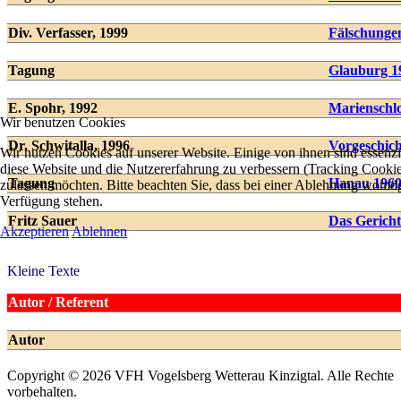
Div. Verfasser, 1999
Fälschunge
Tagung
Glauburg 1
E. Spohr, 1992
Marienschl
Wir benutzen Cookies
Dr. Schwitalla, 1996
Vorgeschich
Wir nutzen Cookies auf unserer Website. Einige von ihnen sind essenzie
diese Website und die Nutzererfahrung zu verbessern (Tracking Cookies
Tagung
Hanau 196
zulassen möchten. Bitte beachten Sie, dass bei einer Ablehnung womögli
Verfügung stehen.
Fritz Sauer
Das Gerich
Akzeptieren
Ablehnen
Kleine Texte
Autor / Referent
Autor
Copyright © 2026 VFH Vogelsberg Wetterau Kinzigtal. Alle Rechte
vorbehalten.