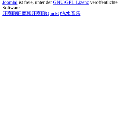
Joomla!
ist freie, unter der
GNU/GPL-Lizenz
veröffentlichte
Software.
旺商聊
旺商聊
旺商聊
QuickQ
汽水音乐