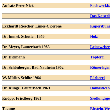
Aufsatz Peter Nieß
Fachwerkb
Das Kaiserl
Eckhardt Riescher, Limes-Cicerone
Kapersbur
Dr. Immel, Schotten 1959
Holz
Dr. Meyer, Lauterbach 1963
Leineweber
Dr. Dielmann
Töpferei
Dr. Schönberger, Bad Nauheim 1962
Römerlage
W. Müller, Schlitz 1964
Färberei
Dr. Runge, Lauterbach 1963
Damastwebe
Knöpp, Friedberg 1961
Siedlungsge
Tagung
Birstein-We