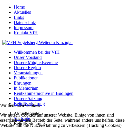
Home
Aktuelles
Links
Datenschutz
Impressum
Kontakt VfH
Willkommen bei der VfH
Unser Vorstand
Unsere Mitgliedsvereine
Unsere Region
Veranstaltungen
Publikationen
Ehrungen
In Memoriam
Rentkammerarchive in Büdingen
Unsere Satzung
Beitrittserklärung
Wir benutzen Cookies
Aktuelle Seite:
Wir nutzen Cookies auf unserer Website. Einige von ihnen sind
Startseite
essenziell für den Betrieb der Seite, während andere uns helfen, diese
Beitrittserklärung
Website und die Nutzererfahrung zu verbessern (Tracking Cookies).