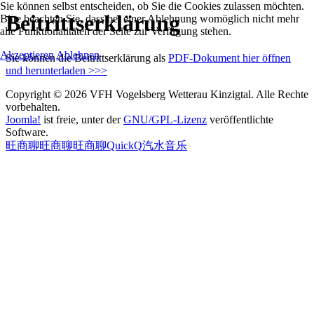
Sie können selbst entscheiden, ob Sie die Cookies zulassen möchten.
Beitrittserklärung
Bitte beachten Sie, dass bei einer Ablehnung womöglich nicht mehr
alle Funktionalitäten der Seite zur Verfügung stehen.
Akzeptieren
Ablehnen
Sie können die Beitrittserklärung als
PDF-Dokument hier öffnen
und herunterladen >>>
Copyright © 2026 VFH Vogelsberg Wetterau Kinzigtal. Alle Rechte
vorbehalten.
Joomla!
ist freie, unter der
GNU/GPL-Lizenz
veröffentlichte
Software.
旺商聊
旺商聊
旺商聊
QuickQ
汽水音乐