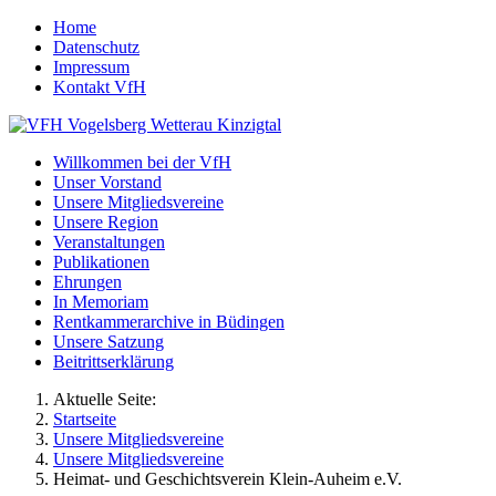
Home
Datenschutz
Impressum
Kontakt VfH
Willkommen bei der VfH
Unser Vorstand
Unsere Mitgliedsvereine
Unsere Region
Veranstaltungen
Publikationen
Ehrungen
In Memoriam
Rentkammerarchive in Büdingen
Unsere Satzung
Beitrittserklärung
Aktuelle Seite:
Startseite
Unsere Mitgliedsvereine
Unsere Mitgliedsvereine
Heimat- und Geschichtsverein Klein-Auheim e.V.